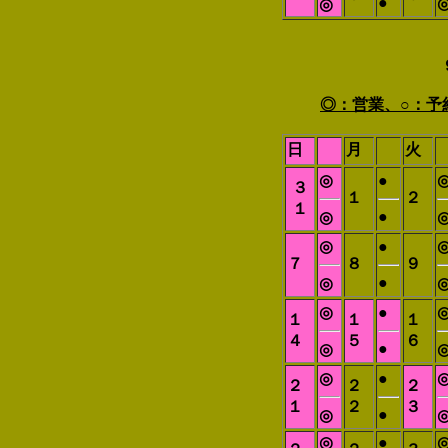
●
◎
◎：営業、○：予
日
月
火
◎
●
３
１
２
１
●
◎
◎
●
７
８
９
●
◎
◎
●
１
１
１
４
５
６
●
◎
◎
●
２
２
２
１
２
３
●
◎
◎
●