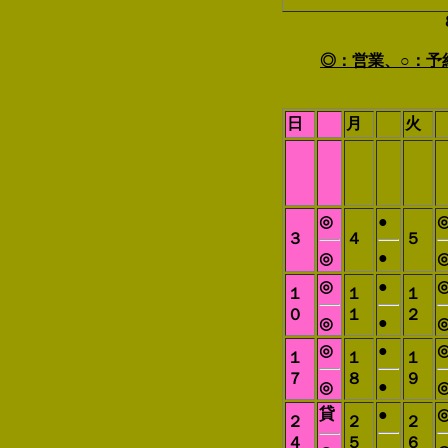
◎：営業、○：予
日
月
火
◎
●
３
４
５
●
◎
◎
●
１
１
１
０
１
２
●
◎
◎
●
１
１
１
７
８
９
●
◎
貸
●
２
２
２
４
５
６