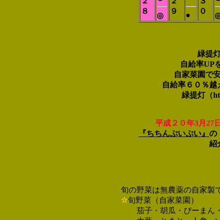
２
２
３
８
９
０
●
◎
緑提
自給率UP
自家菜園で
自給率６０％越
緑提灯（http:
平成２０年
3月27
『ちちんぷいぷい』
の
紹
旬の野菜は無農薬の自家製
☆
旬野菜（自家菜園）
茄子・胡瓜・ぴーまん・