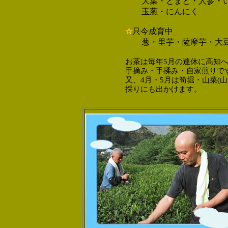
大葉・とまと・人参・い
玉葱・にんにく
☆
只今成育中
葱・里芋・薩摩
お茶は毎年5月の連休に高知
手摘み・手揉み・自家煎りで
又、4月・5月は筍堀・山菜(
採りにも出かけます。